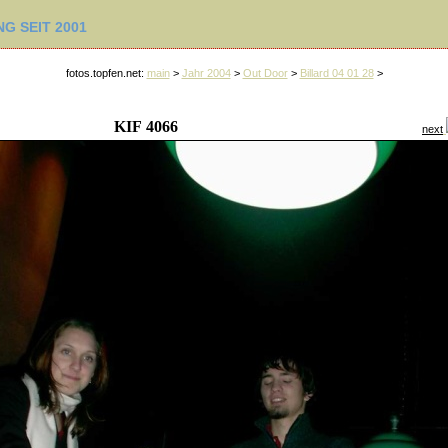
G SEIT 2001
fotos.topfen.net:
main
>
Jahr 2004
>
Out Door
>
Billard 04 01 28
>
KIF 4066
next