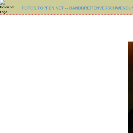
FOTOS.TOPFEN.NET -- BANDBREITENVERSCHWENDUN