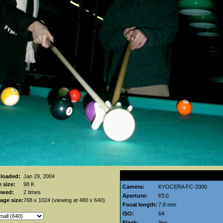
Embedded EXIF data
loaded:
Jan 29, 2004
le size:
98 K
Camera:
KYOCERA FC-3300
ewed:
2 times
Aperture:
f/3.0
age size:
768 x 1024 (viewing at 480 x 640)
Focal length:
7.8 mm
ISO:
64
Flash:
Yes