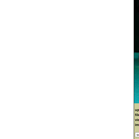
up
fi
vi
im